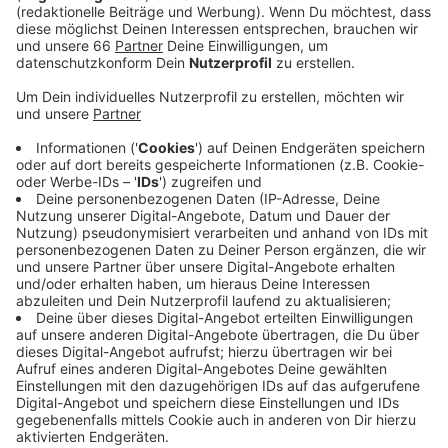
Anzeige
Demnach wurde letztes Jahr (2022) fast 5.000 mal
mehr eingebrochen als im Vorjahr. Das LKA will
deswegen die Kampagne "Riegel vor! Sicher ist sicher"
wieder starten. Aber anders. Ab Herbst soll es unter
anderem eine Werbekampagne in Zeitungen und im
Radio geben, aber auch im Internet. Außerdem soll es
ein Aktionswochenende gegen Wohnungseinbrüche
geben. Konkret gehe es darum, die Menschen dafür zu
sensibilisieren, ihre Wohnungen und Häuser besser vor
Einbrüchen zu schützen. Und auch darum,
aufmerksamer zu sein, wenn in der Nachbarschaft
etwas Verdächtiges passiert. Während der Corona-
Pandemie waren die Einbruchszahlen gesunken.
Anzeige