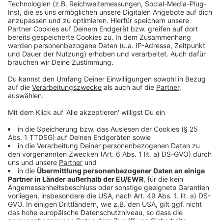
Am kommenden Samstagabend (13. Mai 2023) ist die
Fortuna beim Vierten St. Pauli zu Gast. Auch dieses
Spiel übertragen wir wieder live.
Anzeige
Weitere Infos und Links zum Thema:
Anzeige
So berichtet die Fortuna
Hier geht es zur Tabelle
Hier gibt es die Fortuna-Spiele zum Nachhören
Anzeige