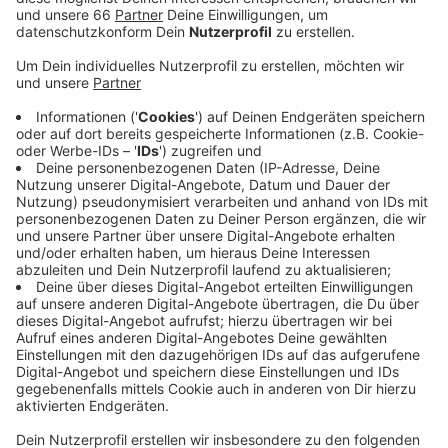
Anzeige
Bei den Kliniken werden die Sana Klinik in Benrath und
Gerresheim und die LVR-Klinik in Grafenberg bestreikt.
Bei der Stadtverwaltung sind alle Bereiche betroffen.
Also zum Beispiel die städtischen Kitas. Ver.di
empfiehlt Eltern sich heute bei der eigenen Kita zu
melden und nachzufragen, ob sie morgen trotzdem
offen hat. Ansonsten werden unter anderem auch
noch das Gesundheitsamt, das Gartenamt und die
Bürgerbüros bestreikt.
Weitere Infos und Links zum Thema:
Morgen weiter Streiks in Düsseldorf!
Pressemitteilung von ver.di Düssel-Rhein-Wupper
Warnstreiks im ÖPNV!