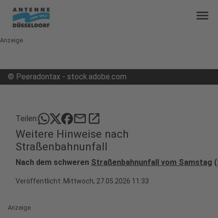
menu
Anzeige
©
Peeradontax - stock.adobe.com
mail
open_in_new
Teilen:
Weitere Hinweise nach
Straßenbahnunfall
Nach dem schweren
Straßenbahnunfall vom Samstag
(
Veröffentlicht:
Mittwoch, 27.05.2026 11:33
Anzeige