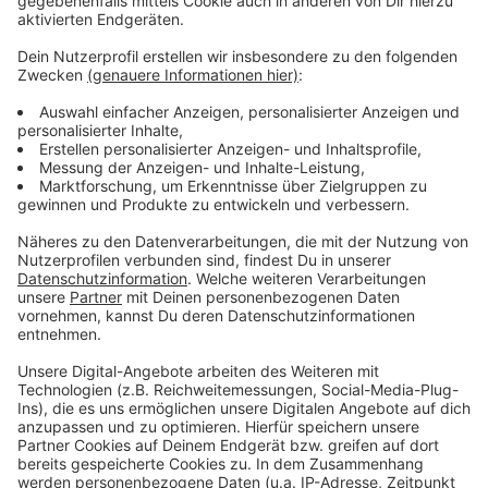
Spendenaktionen zu Weihnachten in unserer Stadt
Düsseldorfer Weihnachtsmärkte 2025
Der Paritätische Wohlfahrtsverband
Anzeige
Folge uns für mehr News & Updates:
Anzeige
Livestream
|
Instagram
|
Facebook
|
WhatsApp-Kanal
Anzeige