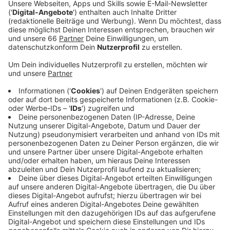
erfüllen.
Veröffentlicht:
Montag, 24.11.2025 16:12
Anzeige
Wer einen der rund 500 Wunsch erfüllen möchte, zahlt
zehn Euro. Weitere 15 Euro kommen von den
Stadtwerken Düsseldorf
dazu. Sie kümmern sich auch
um die Besorgung und Auslieferung. Geöffnet ist das
Weihnachtswerk in den
Schadow Arkaden
in dieser
Woche zu den üblichen Ladenöffnungszeiten.
Anzeige
Weitere Infos und Links zum Thema:
Anzeige