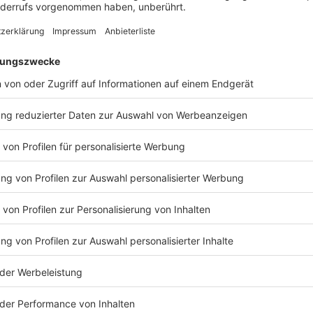
Im größten Teil des Landes ist dann schon wieder S
möglichst viele Menschen zu erreichen. Der Warntag 
Donnerstag im September stattfinden.
Anzeige
Werden überall Sirenen heulen
Anzeige
Es werden viele Sirenen heulen, aber welche Warnmi
entscheiden die örtlichen Behörden. Die Sirenen stam
Zweiten Weltkriegs.
Anzeige