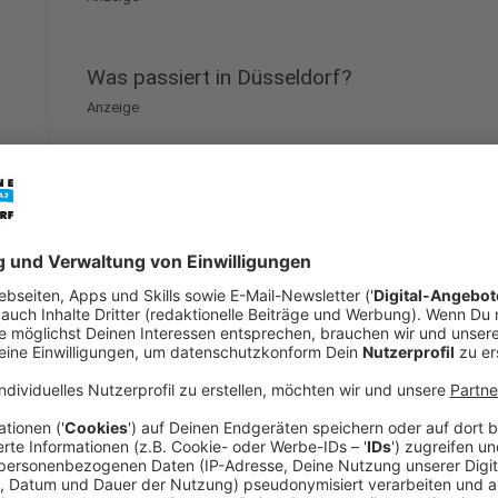
Was passiert in Düsseldorf?
Anzeige
Hier in Düsseldorf werden am
"Warntag 2020"
die 8
getestet. Durch die Probealarme der vergangenen Ja
Beschallungslücken im Sirenennetz der Landeshaup
werden. Was auch immer wichtig ist: Mit den Sirenen
welche verschiedenen Warntöne es gibt und was wir 
einen Ernstfall geben (z.B. Störfall in der Industrie; 
"Nur wer die Bedeutung der Sirenen, Radiowarnd
über die sozialen Netzwerke sowie das Internet 
kennenlernt, kann im Notfall auch richtig handeln",
von der Lieth.
"Durch die schon seit vielen Jahre
Probeläufe möchten wir erreichen, dass die Men