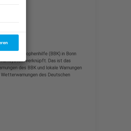
und Katastrophenhilfe (BBK) in Bonn
Warnsystem verknüpft. Das ist das
arnungen des BBK und lokale Warnungen
ch Wetterwarnungen des Deutschen