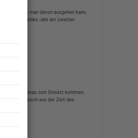
chule, so dass man davon ausgehen kann,
soll künftig jedes Jahr am zweiten
ttel jeweils genau zum Einsatz kommen,
men ja teils noch aus der Zeit des