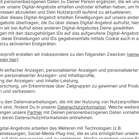
immer wieder an die Bevölkerungswarnung erinner
Der Probealarm beginnt um 11 Uhr mit dem Signal "E
Dauerton von einer Minute ertönen. Zeitgleich schi
und Katastrophenhilfe bundesweit den Probealarm ra
Warnmittel wie die Warn-App NINA geht. Um 11.06 Uh
ein auf- und abschwellender Dauerton von etwa einer
Bürger auf, Ruhe zu bewahren, sich in ein Gebäude z
natürlich auch
Antenne Düsseldorf.
Um 11.12 Uhr er
Mehr Informationen gibt es am
Gefahrentelefon 0
Seiten der
Landeshauptstadt
und der
Feuerwehr.
Anzeige
Interview mit Christopher Schuster von der
Anzeige