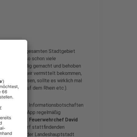
1 Sirenen im gesamten Stadtgebiet
hre konnte so schon viele
tstadt ausfindig gemacht und behoben
tests sollen wir vermittelt bekommen,
machen müssen, sollte es wirklich mal
Schiffsunfall auf dem Rhein etc.).
urchsagen, die Informationsbotschaften
und die Warn-App regelmäßig
 sensibilisiert
Feuerwehrchef David
n in Düsseldorf stattfindenden
schen sich in der Landeshauptstadt