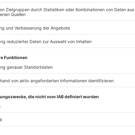
Warum sind die heute immer noch nötig?
Anzeige
Sirenen gelten vor allem nachts als zuverlässiges Wa
aus dem Schlaf, wenn Fernseher, Radio und Handy au
Anzeige
Wozu braucht man dann noch andere Warnm
Anzeige
Sirenen können nur kundtun, dass Gefahr im Verzug is
Lautsprecherfahrzeuge kann man die Bevölkerung vie
NINA, die Notfall-Informations- und Nachrichten-A
direkt auf das Handy.