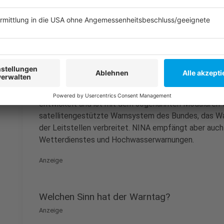
Anzeige
Wie funktioniert diese App?
Anzeige
NINA wurde vom Bundesamt für Bevölkerungsschutz 
entwickelt und ist mit dem sogenannten Modularen 
satellitengestützte Warnsystem des Bundes, das W
der Leitstellen verbreitet. NINA empfängt aber au
Wetterdienstes und Hochwasserwarnungen.
Anzeige
Welchen Sinn hat der Warntag?
Anzeige