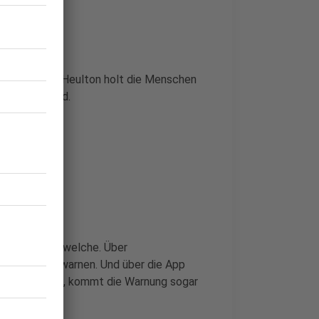
rnmittel. Ihr Heulton holt die Menschen
sgestellt sind.
ittel?
t, aber nicht welche. Über
l konkreter warnen. Und über die App
pp des Bundes, kommt die Warnung sogar