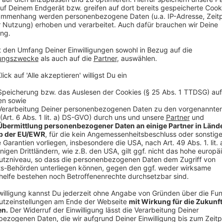
Antenne Düsseldorf-Reporterin
Charlotte Großer
ha
Christopher Schuster von der Düsseldorfer Feu
Anzeige
Interview mit Christopher Schuster zum Sire
Anzeige
Warum ist der Warntag am 10. September
Anzeige