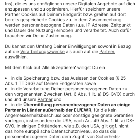
Staatsschuz die Ermittlungen. Dem Verursacher
drohen bis zu drei Jahre Haft.
Anzeige
Weitere Infos und Links zum Thema
Anzeige
Seit Freitag hängen die Wahlplakate
Wahlbenachrichtigungen werden verschickt
So berichtet die RP
Anzeige