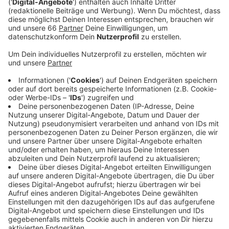
Veröffentlicht:
Mittwoch, 11.01.2023 15:55
Anzeige
Der Mindesttarif für Uber und andere Fahrdienste
dieser Art ist erst mal vom Tisch. Auf AD-Anfrage
heißt es von der Stadt: Man wolle mit der Politik
"mildere Mittel" diskutieren, um - so ein Sprecher
wörtlich - "eine Wettbewerbsgrundlage zu schaffen".
Was "mildere Mittel" sein könnten, dazu wurden auf
Nachfrage keine Angaben gemacht. Die Düsseldorfer
Taxibranche ist entsetzt darüber, dass die Stadt den
Schritt, Uber zu verteuern, jetzt doch wieder
zurückzieht - bedankt sich aber auch bei Stadt und
Politik für den "Mut, das Thema überhaupt anzugehen".
Anzeige