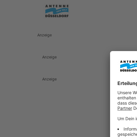
Anzeige
Anzeige
Anzeige