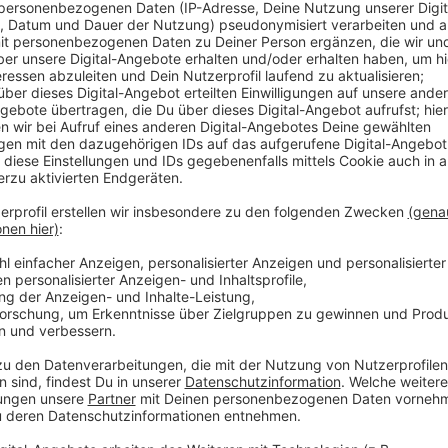
Anzeige
Ziel des Aktionstags
Anzeige
Der Bundesweite Warntag ist ein gemeinsamer Akti
Er findet jährlich am zweiten Donnerstag im Septemb
Warnsysteme.
Anzeige
Weitere Infos und Links zum Thema:
Anzeige