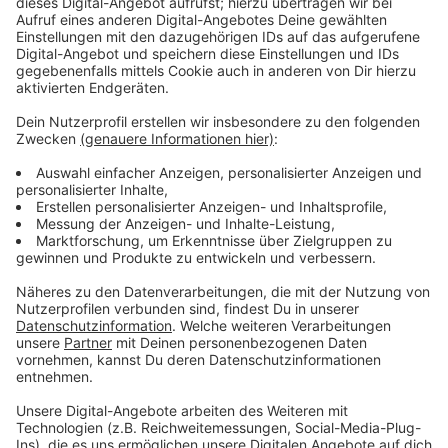
Sicherheit beim Online-Banking: Darauf
sollten Sie achten
Anzeige
Wichtig ist laut Verbraucherzentrale, persönliche
Daten zu sichern, Anhänge nicht zu öffnen und Links
nicht anzuklicken. Beim Online-Banking sollte man PIN
und TAN nur nach sorgfältiger Prüfung eingeben und
regelmäßig den Kontostand kontrollieren. Wer
betroffen ist, sollte seine Konten sperren, Banken
informieren und Strafanzeige stellen. Auch beim
Online-Shopping sind persönliche Daten gefährdet,
besonders bei Anbietern ohne Zwei-Faktor-
Authentifizierung.
Anzeige