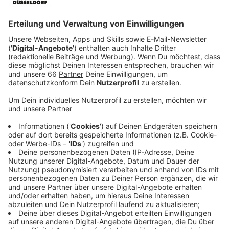
warnen die Experten jetzt vor
Phishing
und
anderen Betrugsmaschen und erklären, wie wir uns
schützen können.
Veröffentlicht:
Freitag, 06.06.2025 05:57
Anzeige
So erkennen wir verdächtige Nachrichten
Anzeige
Verdächtige Nachrichten erkennt man oft an
fehlender persönlicher Anrede, fehlerhaftem Deutsch
oder Drohungen.
Anzeige