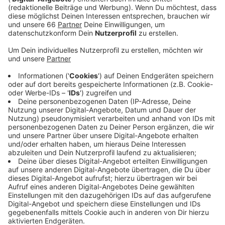
Tempo überwacht, ist von Unbekannten mit Farbe
beschmiert worden. Zuvor wurden mehr als 15.000
Tempo-Verstöße in einem Monat registriert.
Veröffentlicht:
Montag, 19.04.2021 16:56
Anzeige
Die Fläche der Kamera ist mit Farbe beschmiert
worden. Deshalb hat die Stadt den Blitzer mit
Spezialmittel gereinigt - morgen (20. April) werde er
wieder aufgestellt, sagte ein Stadtsprecher auf
Anfrage von Antenne Düsseldorf. Der Blitzer, der
Mitte März aufgebaut wurde, hat seitdem viele
Tempoverstöße registriert. Zuletzt war die Zahl der
Verstöße allerdings rückläufig. Das Tempolimit soll