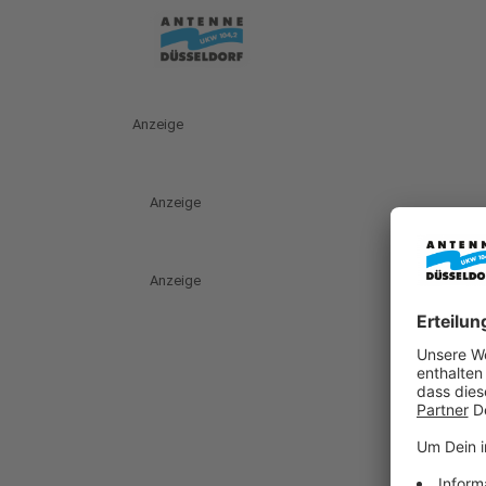
Anzeige
Anzeige
Anzeige