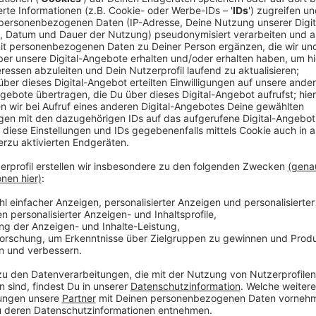
Eine Überraschung sei dagegen der Abstand von Keller
Anzeige
Stephan Marschall Wahlanalyse
Anzeige
Keller sei damit aber nicht automatisch der Favorit f
Wahl vor sechs Jahren habe Dirk Elbers zunächst die
Stichwahl war dann Geisel vorne. Es komme jetzt dara
ersten Wahlgang für Strack-Zimmermann oder Engst