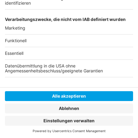
Anzeige
Eine Möglichkeit, um nachhaltig zu lesen, ist das
Leihen. Das geht sowohl in den verschiedenen
Bibliotheken hier in Düsseldorf
oder ganz einfach bei
Freunden oder der Familie. Wer sich gebrauchte
Bücher kaufen möchte, hat bei uns in Düsseldorf viele
Möglichkeiten: Zum Beispiel auf der Büchermeile. Am
Rheinufer gibts zum Beispiel die nächste Mitte Mai
(10. und 11. Mai 2025). Das ganze Jahr über können wir
auch den Bücherschränken in unserer Stadt einen
Besuch abstatten. Dort stehen ausgelesene Bücher,
die wir uns im Tausch gegen eigene gelesene Bücher
mitnehmen können. Bücherschränke gibt es in vielen
Stadtteilen, unter anderem in der Altstadt, in
Volmerswerth und Düsseltal.