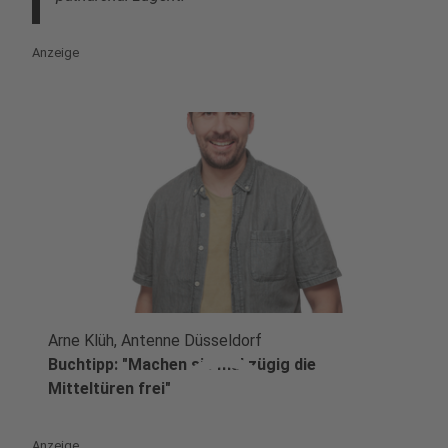
Anzeige
Arne Klüh, Antenne Düsseldorf
play_circle
Buchtipp: "Machen sie mal zügig die
Mitteltüren frei"
Anzeige