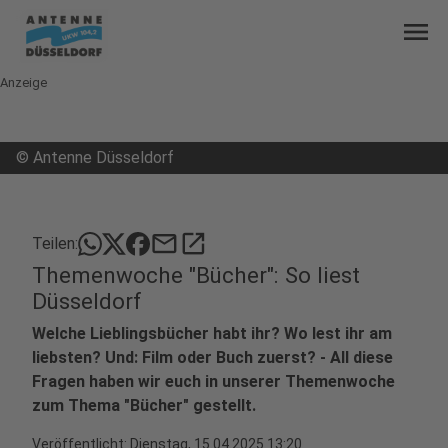
menu
Anzeige
©
Antenne Düsseldorf
mail
open_in_new
Teilen:
Themenwoche "Bücher": So liest
Düsseldorf
Welche Lieblingsbücher habt ihr? Wo lest ihr am
liebsten? Und: Film oder Buch zuerst? - All diese
Fragen haben wir euch in unserer Themenwoche
zum Thema "Bücher" gestellt.
Veröffentlicht:
Dienstag, 15.04.2025 13:20