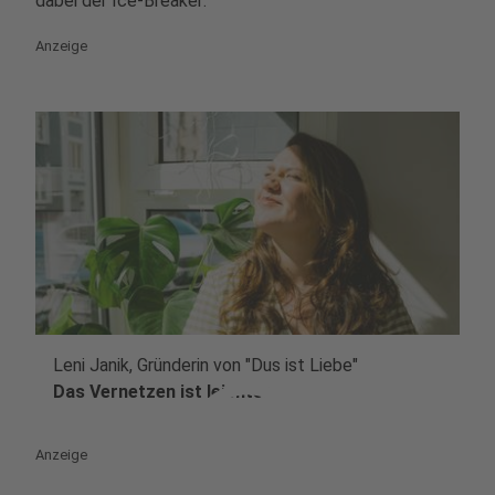
dabei der Ice-Breaker:
Anzeige
Leni Janik, Gründerin von "Dus ist Liebe"
play_circle
Das Vernetzen ist leichter
Anzeige