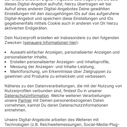
Anzeige
Was ist denn besser für die Umwelt?
Anzeige
Laut des
Öko-Instituts Freiburg
braucht es, um ein
Buch herzustellen, in erster Linie Papier, also Holz, viel
Energie und Wasser. Dazu kommen Druckerfarbe, Leim
und die Transportwege. Das heißt: In den CO2-
Fußabdruck eines Buches spielt einiges rein. Beim E-
Book-Reader kommt es darauf an, wie oft wir den
tatsächlich nutzen. Denn, um einen E-Reader
herzustellen, braucht es ebenfalls viele Rohstoffe.
Außerdem landet ein E-Reader, wenn er nicht mehr
funktioniert häufig fälschlicherweise im Hausmüll. Der
ist aber Elektroschrott und gehört auf den
Wertstoffhof. E-Books können also nachhaltig sein,