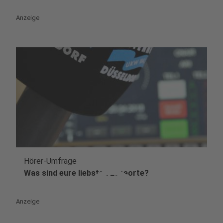
Anzeige
Hörer-Umfrage
play_circle
Was sind eure liebsten Leseorte?
Anzeige