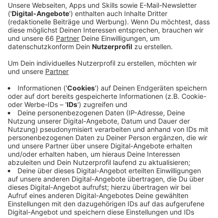
Veröffentlicht:
Donnerstag, 18.11.2021 04:56
Anzeige
Rund 11.000 Menschen arbeiten bei der Stadt
Düsseldorf - mehr als ein Viertel (ca. 28 Prozent) soll
in das neue Verwaltungsgebäude an der Moskauer
Straße ziehen. Geplant ist ein Neubau mit modernsten
Standards, auch aus klimatechnischer Sicht. Die
Kosten werden auf über 400 Millionen Euro geschätzt.
Der Rat soll heute zunächst einen
Architektenwettbewerb auf den Weg bringen,
Baustart könnte in etwa fünf Jahren sein. Die Sitzung
heute läuft corona-konform in der Mitsubishi Electric
Halle. Dabei ist auch OB Stephan Keller (CDU), der sich
gestern (17. November) noch einem PCR-Test
unterziehen musste, nachdem der erste Bürgermeister