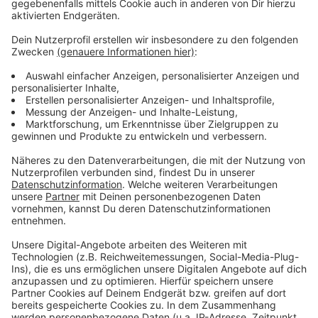
Josef Hinkel (CDU) positiv getestet wurde. Kellers
Test war aber negativ.
Anzeige
Weitere Infos und Links zum Thema:
Anzeige
So fiel 2020 die Entscheidung für das Technische
Rathaus am Standort Oberbilk
Hier gibt es alle Unterlagen zur Ratssitzung
Bürgermeister Hinkel corona-positiv,
Oberbürgermeister Keller negativ
Anzeige