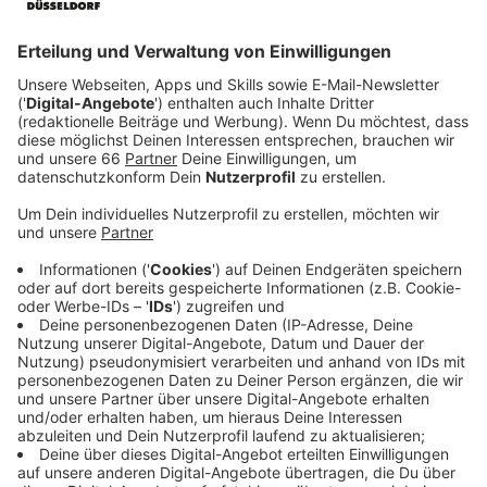
Anzeige
Die Woche wurde unter anderem vom Stadtmarketing
Düsseldorf, der amerikanischen Football Liga NFL in
Deutschland und anderen Partnern organisiert. Unter
dem Motto "Everybodys Touchdown" gibt es dann
verschiedene Angebote - auch für Menschen, die noch
keinen Kontakt zur Sportart hatten.
Anzeige
Mitmachangebote für alle
Anzeige