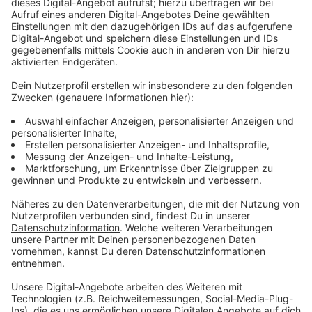
In der American Football-Woche können Interessierte
bei der Quarterback Challenge Bälle werfen oder an
einem Cheerleader-Workshop teilnehmen. Diese
Aktivitäten bieten eine unterhaltsame Möglichkeit, die
Sportart kennenzulernen und sich aktiv zu beteiligen.
Anzeige
Super Bowl Watchparty im RheinRiff
Anzeige
Zum Abschluss der Aktionswoche gibt es in der Nacht
von Sonntag auf Montag (09./10.02.25) eine
Watchparty im RheinRiff. Hier können Footballfans
gemeinsam den Super Bowl schauen.
Anzeige