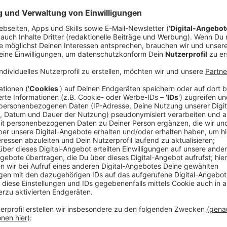
Die Stadt habe bereits ein Sicherheitspaket auf de
mehr Präsenz der Ordnungskräfte und mehr Einsatz vo
hatte außerdem ein Waffenverbot in der Altstadt ins
mit Polizei und Land zusammenarbeiten. Das sind wei
will.
Anzeige
Oberbürgermeister Stephan Keller
Diese Projekte will er voran treiben
Anzeige