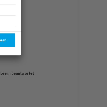
ll.
 Hörern beantwortet