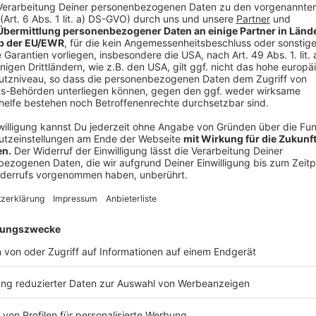
Anzeige
Angesichts der Gewalt-Eskalation in der Altstadt 
der FDP aber auch eine klare Forderung.
Anzeige
Marie-Agnes Strack-Zimmermann von der FDP
Keller muss sich am Thema Sicherheit messe
Anzeige
Auch für Keller ist die zunehmende Gewalt in der Al