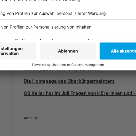
unserer Stadt, das er mit Polizei und Land angehen wi
Anzeige
Weitere Infos und Links zum Thema:
Anzeige
Weitere Infos über Stephan Keller
Die Homepage des Oberbürgermeisters
OB Keller hat im Juli Fragen von Hörerinnen und
Anzeige