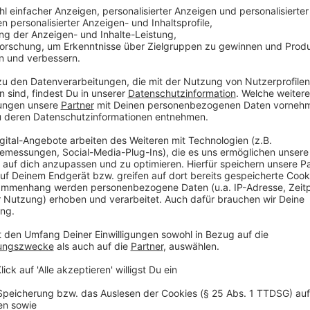
Außerdem will Keller - gemeinsam mit der Verwaltun
in den kommenden Jahren 1,3 Milliarden Euro in Bau 
stecken.
Anzeige
Zu Beginn seiner Amtszeit hat Keller gleich ein Wah
Umweltspuren abgeschafft. Aus der schwarz-grünen 
seiner Arbeit. Norbert Czerwinski von den Grünen.
Anzeige
Norbert Czerwinski von den GRÜNEN
Bilanz aus Sicht der Grünen