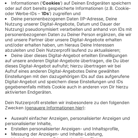
Anzeige
Besonders auffällig aus Düsseldorfer Sicht: Ganz vorn
landet ausgerechnet die Nachbarstadt
Ratingen
.
Während Düsseldorf mit 3,2 Sternen auf Platz 62 der
100 größten deutschen Städte landet, teilt sich
Ratingen mit beeindruckenden 4,8 Sternen den
Spitzenplatz in ganz Deutschland. Auch andere
Nachbarn schneiden besser ab: Köln liegt mit 4,0
Sternen klar vor Düsseldorf, und auch Neuss kommt
mit 3,6 Sternen auf eine bessere Bewertung durch die
Paare.
Anzeige
So schneidet das Düsseldorfer Standesamt