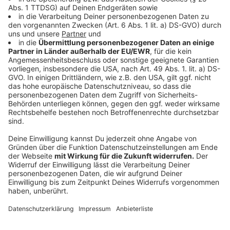
Kritik und Lob im Netz: Was Paare bewegt
Anzeige
Für Menschen in Düsseldorf zeigt der Vergleich vor
allem eines: Beim Thema Standesamt ist in der Region
noch Luft nach oben. Die Rezensionen spiegeln oft die
persönlichen Erfahrungen mit Wartezeiten,
Freundlichkeit und der Atmosphäre vor Ort wider. Ob
Ihr Euch davon abschrecken lasst oder trotzdem in
Eurer Heimatstadt „Ja“ sagt, bleibt natürlich Euch
überlassen - der Blick über die Stadtgrenze nach
Ratingen könnte für manche aber nun durchaus
verlockender werden.
Anzeige
Weitere Infos und Links zum Thema: