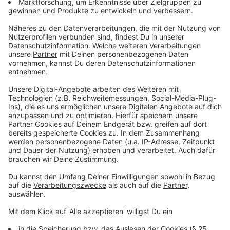
im Detail ab
Anzeige
Ausgewertet wurden für diesen Vergleich mehr als
16.000 Google-Rezensionen. Mit dem Ergebnis von 3,2
Sternen liegt Düsseldorf knapp unter dem
bundesweiten Durchschnitt von 3,3 Sternen. Das ist
zwar kein Totalausfall - das Schlusslicht Osnabrück
kommt lediglich auf 2,0 Sterne - aber für eine
Landeshauptstadt mit hohem Anspruch ist das
Ergebnis dennoch ein Weckruf. Viele Nutzer scheinen
sich in anderen Städten der Region besser aufgehoben
zu fühlen, wenn es um den wichtigsten Tag im Leben
geht.
Anzeige