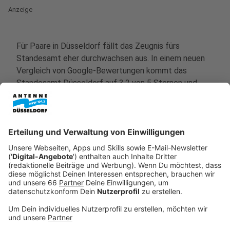
Anzeige
Für Paare in Düsseldorf fällt das Zeugnis fürs
Standesamt eher durchwachsen aus. In einem neuen
Vergleich von Google-Bewertungen kommt das
Standesamt Düsseldorf
auf 3,2 von 5 Sternen und
liegt damit leicht unter dem Bundesschnitt. Wenn Ihr
in unserer Stadt den Bund fürs Leben schließen wollt,
müsst Ihr laut der Meinung vieler Nutzer mit einem
Service rechnen, der im deutschlandweiten Vergleich
nur im Mittelfeld landet. Das Google-Ranking zeigt
deutlich, dass hier noch Potenzial für Verbesserungen
schlummert.
Anzeige
Ratingen stiehlt Düsseldorf die Show