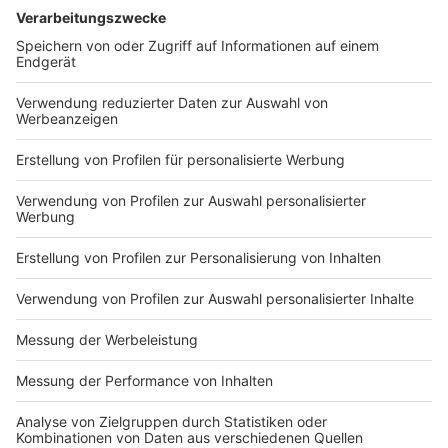
Anzeige
Hier geht es zur kompletten Studie
Meldung aus dem Januar 2026: Düsseldorf: KI-Voice-
Bot „Sami“ verbessert Service
Geburtenzahl in Düsseldorf sinkt weiter
Anzeige
Folge uns für mehr News & Updates:
Anzeige
Instagram
|
Facebook
|
WhatsApp-Kanal