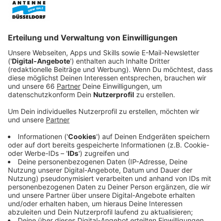
die Lebensqualität in der Stadt zu fördern.
Veröffentlicht:
Dienstag, 14.04.2026 04:50
Anzeige
Jeder Kilometer zählt
Anzeige
In diesem Jahr nimmt Düsseldorf bereits zum 13.
Mal an der Aktion teil. Ob auf dem Weg zur Arbeit oder
bei einer Fahrradtour durch die Stadt: Jeder Kilometer
zählt. Das Stadtradeln soll möglichst viele Menschen
motivieren, im Alltag häufiger aufs Fahrrad zu steigen.
Anzeige