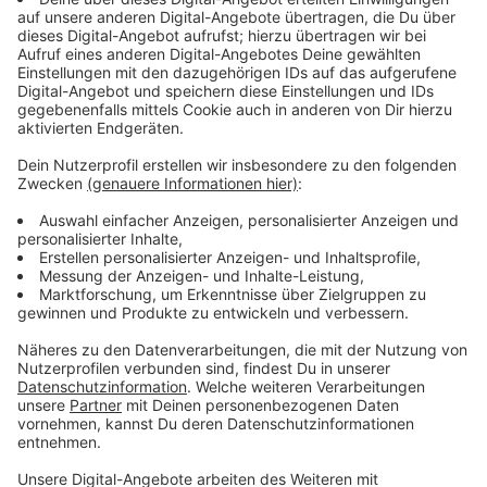
Schon rund 1.800 Menschen angemeldet
Anzeige
Aktuell haben sich bereits rund 1.800 Radlerinnen und
Radler
registriert
. Im vergangenen Jahr waren
fast 7.000 Düsseldorferinnen und Düsseldorfer dabei.
Gemeinsam legten sie knapp 1,4 Millionen
Kilometer mit dem Fahrrad zurück. Auch in diesem Jahr
hofft die Stadt wieder auf viele Teilnehmende.
Anzeige
Mehr Infos und Links zum Thema
Anzeige