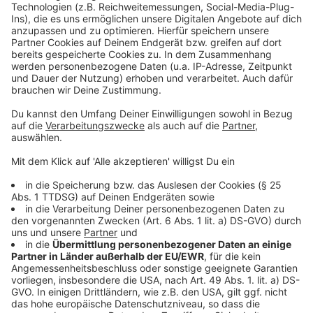
So viele Kilometer haben wir letztes Jahr gesammelt
Schöne Radrouten durch Düsseldorf
Mit uns zusammen anmelden
Anzeige
Folge uns für mehr News & Updates:
Anzeige
Instagram
|
Facebook
|
WhatsApp-Kanal
Anzeige