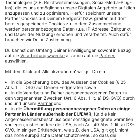
Termine für's Stadtradeln in Düsseldorf stehen fest
Düsselbike „Lumpi" fährt durch unsere Stadt
Düsseldorf: ADFC will Radweg zurück
Stadtradeln in Düsseldorf: Mehr als 1,3 Mio.
Fahrradkilometer fürs Klima
Anzeige
Folge uns für mehr News & Updates:
Anzeige
Instagram
|
Facebook
|
WhatsApp-Kanal
Anzeige