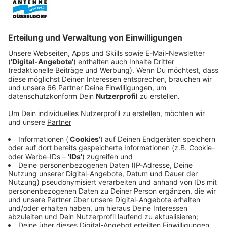
gebildet werden.
Veröffentlicht:
Mittwoch, 25.03.2026 06:26
Anzeige
Antenne Düsseldorf wieder dabei: Jetzt
mitmachen!
Anzeige
Kostenlos registrieren, Team gründen oder aussuchen
- schon ist man für den Start Anfang Mai bereit. - Wir
von Antenne Düsseldorf haben auch wieder ein Team
eröffnet, um zusammen mit Hörerinnen und Hörern
möglichst viele Radkilometer zu sammeln. Im
vergangenen Jahr sind so rund 17.800 Kilometer