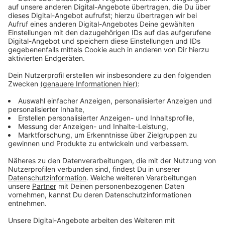
zusammen gekommen. Das heißt: unser Team konnte
dadurch, dass Autos stehen geblieben sind rund 300
Kilogramm CO2 einsparen.
Ob auf dem Arbeitsweg, in der Freizeit, im Urlaub oder
beim Sport - jeder gefahrene Kilometer gilt. Die
Siegerteams aus Düsseldorf werden nach den
Sommerferien im Rathaus vom Oberbürgermeister
ausgezeichnet.
Anzeige
Weitere Informationen und Links zum
Thema:
Anzeige
Meldung der Stadt Düsseldorf