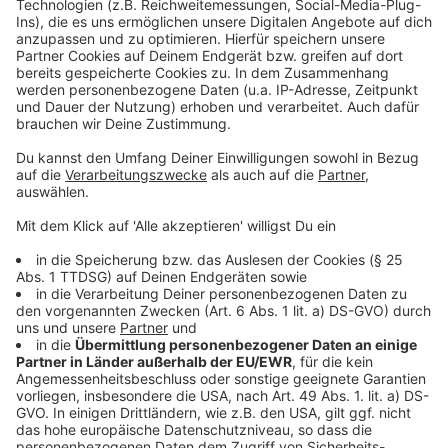
Promillegrenze für Radfahrende: ADFC fordert
Senkung
Knotenpunkte: Radleitsystem in Düsseldorf ist
vollständig
Ab April können wir uns für das Stadtradeln anmelden
Anzeige
Folge uns für mehr News & Updates:
Anzeige
Instagram
|
Facebook
|
WhatsApp-Kanal
Anzeige