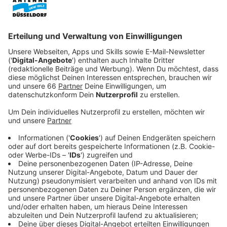
Anzeige
Der
ADFC Düsseldorf
sieht darin eine Gefahr. Mit dem
Abbau des provisorischen Radwegs müssen die
Radfahrenden auf der Benrather Schlossallee jetzt
wieder zwischen Straßenbahnschienen und parkenden
Autos durchkommen.
Anzeige
Unfälle durch gefährliche Spurwechsel
Anzeige
Dabei würden laut ADFC oft Unfälle unter anderm
durch plötzlich geöffnete Türen von Autos oder durch
gefährliche Spurwechsel über die Schienen passieren.