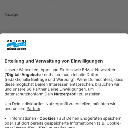
Anzeige
Promillegrenze für Radfahrende: ADFC
fordert Senkung auf 1,1
Anzeige
Soll die Promillegrenze für Radfahrende von 1,6 auf
1,1 Promille gesenkt werden? Mit dieser Frage
beschäftigt sich die Politik ab morgen (28. Januar
2026) beim
Verkehrsgerichtstag in Goslar
. Der ADFC
Düsseldorf unterstützt die geplante Änderung und
fordert seit Jahren eine Senkung des Grenzwerts.
Anzeige