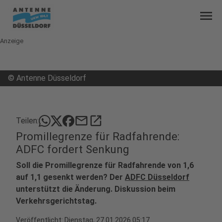
menu
Anzeige
©
Antenne Düsseldorf
mail
open_in_new
Teilen:
Promillegrenze für Radfahrende:
ADFC fordert Senkung
Soll die Promillegrenze für Radfahrende von 1,6
auf 1,1 gesenkt werden? Der
ADFC Düsseldorf
unterstützt die Änderung. Diskussion beim
Verkehrsgerichtstag.
Veröffentlicht:
Dienstag, 27.01.2026 05:17