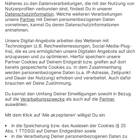
Anzeige
Neben der Senkung der Promillegrenze fordert der
ADFC vor allem den Ausbau sicherer Radwege, um die
Sicherheit für Radfahrende zu erhöhen. Die
Empfehlung des ADFC lautet: Wer Alkohol getrunken
hat, sollte weder Auto noch Fahrrad fahren.
Anzeige
Bedeutung des Verkehrsgerichtstags
Anzeige
Der Deutsche Verkehrsgerichtstag ist eine jährlich
stattfindende Konferenz für Straßenverkehrsrecht mit