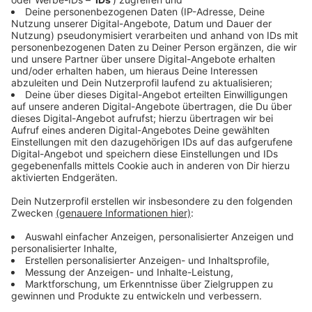
Gründe für die Senkung der Promillegrenze
Anzeige
Bislang macht man sich erst ab 1,6 Promille auf dem
Fahrrad strafbar, da man dann als absolut
fahruntüchtig gilt. Der ADFC argumentiert jedoch, dass
die Fahrunsicherheit bereits ab 0,8 Promille deutlich
steigt. Eine Senkung auf 1,1 Promille könnte helfen,
Unfälle zu verhindern. Laut ADFC ist die Zahl der
getöteten Radfahrenden in den letzten zehn Jahren
angestiegen: Jährlich verlieren mehr als 400 Menschen
auf dem Fahrrad ihr Leben.
Anzeige
Ausbau sicherer Radwege bleibt wichtig