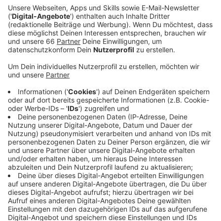
aufbessern.
Veröffentlicht:
Donnerstag, 02.10.2025 13:18
Anzeige
Es gibt 20 Cent pro Kilo Eicheln, Haselnüsse oder
Walnüsse und 10 Cent für ein Kilo Kastanien. Die Stadt
rät für die Sammlung und Abgabe zu Jutetaschen oder
offenen Körben - Plastiktüten seien ungeeignet. Ende
Oktober (22.10.) gibt es noch einen weiteren Termin,
an dem der Wildpark für die gesammelten Früchte
zahlt. Sie werden an die Mufflons und die Rehe und
Hirsche verfüttert.
Anzeige