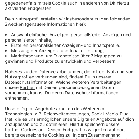
Weitere Infos und Links zum Thema:
Anzeige
Baumfällungen auch im Wildpark
Events am Feiertagswochenende
Gleisarbeiten auf der Ludenberger Straße
Anzeige
Folge uns für mehr News & Updates:
Anzeige
Livestream
|
Instagram
|
Facebook
|
WhatsApp-Kanal
Anzeige