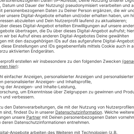
Anzeige
Für günstigen Wohnraum soll die "Quotierungsregelu
werden demnach je zur Hälfte öffentlich geförderte
entstehen, auf städtischen Grundstücken wird auss
realisiert. Das "Düsseldorfer Baulandmodell" soll bew
gebaut wird. Außerdem will die Stadt dafür sorgen, d
Wohnvierteln in Gerresheim, Oberbilk, Benrath und Mö
warten 5.000 Wohneinheiten auf den Baustart, zumei
Anzeige
Weitere Infos und Links zum Thema:
Anzeige
Oberbürgermeister Keller hat eine "Wohnbauoffe