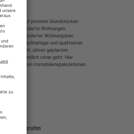
ng" sorgen. Auf privaten Grundstücken
 und frei finanzierte Wohnungen
chließlich geförderter Wohnungsbau
irken, dass nachhaltiger und qualitativer
ass es mit seit Jahren geplanten
rsenbroich endlich voran geht. Hier
st aufgrund von Immobilienspekulationen.
nsive" ausgerufen