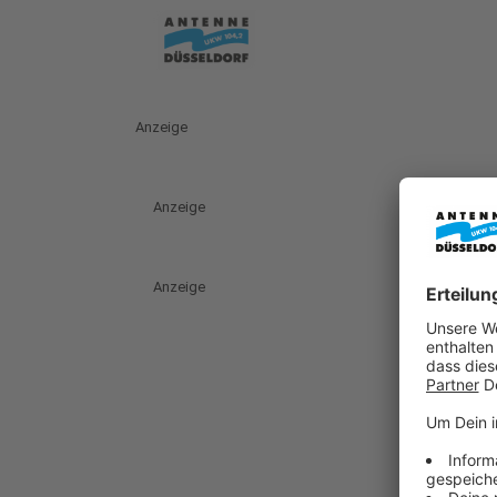
Anzeige
Anzeige
Anzeige