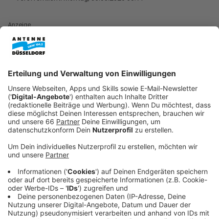
Anzeige
Der Vorplatz der Zentralbibliothek am Hauptbahnhof
gilt derzeit als einer der auffälligsten Treffpunkte der
Drogenszene in Düsseldorf. Die Stadt will die Lage
dort verbessern - auch mit dem Projekt SiBU, also
mehr Sicherheit im Bahnhofsumfeld. Was am Worringer
Platz zumindest
kurzfristig Erfolg
gebracht hat, soll
jetzt auch vor der Zentralbibliothek und dem Lidl
helfen. Der Bereich soll für lagernde Menschen
ungemütlicher werden.
Anzeige
Geplant sind Umbauten und bessere