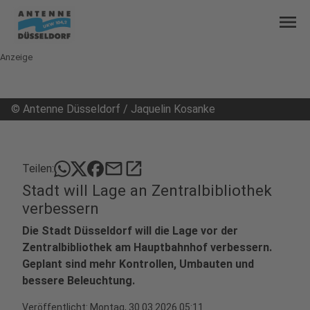
menu
Anzeige
©
Antenne Düsseldorf / Jaquelin Kosanke
mail
open_in_new
Teilen:
Stadt will Lage an Zentralbibliothek
verbessern
Die Stadt Düsseldorf will die Lage vor der
Zentralbibliothek am Hauptbahnhof verbessern.
Geplant sind mehr Kontrollen, Umbauten und
bessere Beleuchtung.
Veröffentlicht:
Montag, 30.03.2026 05:11