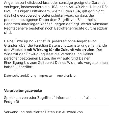
Thematik rund um den Hauptbahnhof
Die Pläne für den Umbau des Bahnhofsvorplatzes
Das sind die Siegerentwürfe für Düsseldorfs neue
Oper
Anzeige
Folge uns für mehr News & Updates:
Anzeige
Instagram
|
Facebook
|
WhatsApp-Kanal
Anzeige