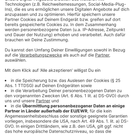
Anzeige
Unsere bisherige Berichterstattung
Die Diskussionen zum Bahnhofsvorplatz laufen schon
lange
Ausbau der Radleitroute 1 läuft
Anzeige
Folge uns für mehr News & Updates:
Anzeige
Livestream
|
Instagram
|
Facebook
|
WhatsApp-Kanal