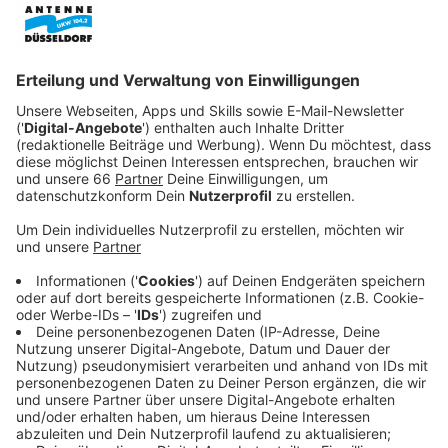
2025). Ein wichtiger Schritt für den Umbau des
Platzes.
Veröffentlicht:
Freitag, 12.12.2025 12:47
Anzeige
Lösung für den Fahrradverkehr am
Hauptbahnhof
Anzeige
Eine wichtige Frage in der Planung für den neuen
Konrad-Adenauer-Platz vor dem Hauptbahnhof ist
damit geklärt: Wo parken die vielen Fahrräder?
Dadurch dass das Hansahaus am Rande des Platzes
neben dem Uhrenturm liegt ist auch klar, dass der