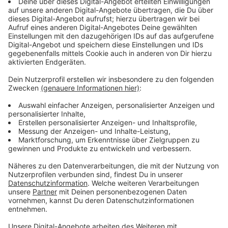
Radverkehr nicht mitten vor dem Haupteingang
stattfinden muss.
Anzeige
Gesundheitsamt zieht ins Hansahaus
Anzeige
Das Hansahaus ist ein ehemaliges Finanzamtsgebäude,
das die Stadt dem Land NRW abkauft. Dort soll nach
dem Umbau auch das Düsseldorfer
Gesundheitsamt
einziehen. Dessen Standort an der Kölner Straße wird
dann für Wohnungsbau frei.
Anzeige
Weitere Infos und Links zum Thema: