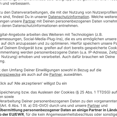
Anzeige
Details zur ersten Radleitroute
Anzeige
Die Radleitroute soll den Radverkehr in Düsseldorf s
aktuelle Ausbauabschnitt ist Teil eines größeren Pro
Bilk
miteinander verbindet. Mit einer Länge von insg
eine wichtige Verbindung für Pendler und Freizeitrad
Anzeige
Zweite Radleitroute bereits im Bau
Anzeige