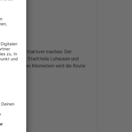
icherer und attraktiver machen. Der
jekts, das die Stadtteile Lohausen und
esamt mehreren Kilometern wird die Route
ler schaffen.