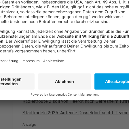
Neben der ersten Radleitroute wird auch an einer zw
Heerdt und
Gerresheim
miteinander verbinden. Beide 
Strategie, den Radverkehr in Düsseldorf nachhaltig 
Anzeige
Weitere Infos und Links zum Thema:
Anzeige
Die aktuelle Meldung der Stadt
Nächster Abschnitt der Radleitroute 1 fertig
Radleitroute 2 soll von Heerdt nach Gerresheim führ
Stadtradeln 2025: Antenne Düsseldorf sucht Teamm
Anzeige