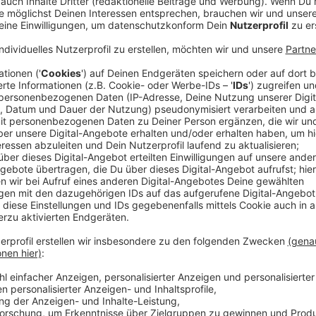
Ausbau der Radleitroute schreitet voran
Anzeige
Die Strecke ist etwa 2,9 Kilometer lang und beginnt 
führt sie über die Niederrheinstraße in Richtung Freil
Kaiserswerther Straße bis zum Reeser Platz, hat un
gesagt.
Anzeige
Oberbürgermeister Stephan Keller
Infos zur Radleitroute