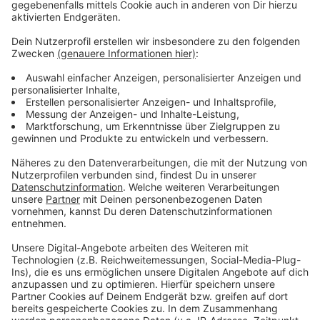
Weitere Informationen und Links zum
Thema:
Anzeige
Düsseldorf: Besserer Service in der Ausländerbehörde
KI-Ampeln in Düsseldorf
Digitalisierung an Düsseldorfer Schulen:
Medienentwicklungsplan
Zustand der Düsseldorfer Straßen wird untersucht
Hundesteuer: neues digitales Angebot der Stadt
Düsseldorf
Anzeige