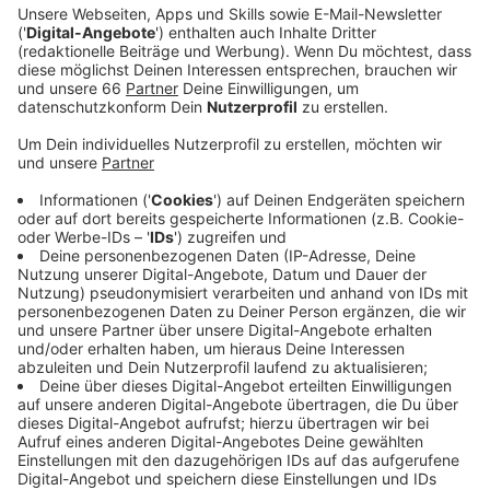
Anzeige
Es wird jetzt der Einsatz eines Telefon-Bots
getestet
.
Anzeige
Auskünfte rund um die Uhr
Anzeige
Mit Hilfe Künstlicher Intelligenz kann man beim
Steueramt an 7 Tagen die Woche für 24 Stunden
Auskünfte erhalten. Der KI-Telefon-Bot funktioniert
ähnlich wie ein Chatbot, nur dass der Dialog über das
Telefon stattfindet.
Anzeige