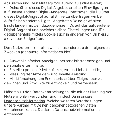
Danach kommen Bergsportarten und Klettern, gefolgt
von Schwimmen. Der Stadtsportbund erklärt den
großen Andrang auf die Sportvereine unter anderem
mit der guten Sport-Infrastruktur und den vielen
Sportstätten in Düsseldorf.
Anzeige
Vereine für Kinder und Ältere immer
wichtiger
Anzeige
Gleichzeitig würden Sportvereine für Kinder und
Jugendliche wichtiger, weil Bewegung im
Sportunterricht oft nicht ausreiche. Außerdem würden
ältere Menschen immer lieber gemeinsam Sport
machen. Der Stadtsportbund geht davon aus, dass die