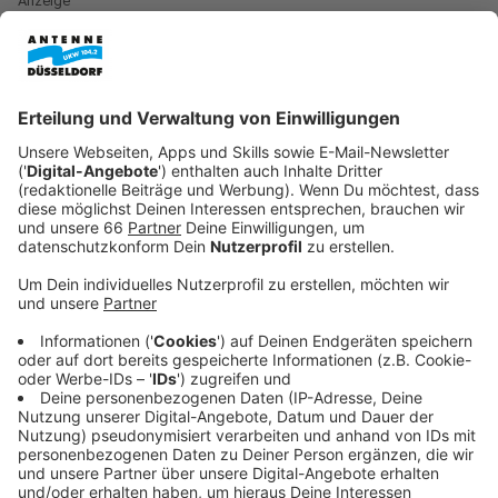
Anzeige
Die Sportvereine in Düsseldorf boomen. Nach Zahlen
des
Landessportbundes NRW
sind aktuell mehr als
162.000 Menschen in unserer Stadt Mitglied in einem
Sportverein. Das entspricht ungefähr jeder vierten
Person in der Stadt und ist ein neuer Rekord.
Anzeige
Fußball, Tennis und Turnen besonders
gefragt
Anzeige
Besonders beliebt sind in Düsseldorf laut dem
Stadtsportbund
Fußball, Tennis und Turnsportarten.