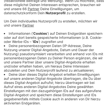
Veröffentlicht:
Dienstag, 01.12.2020 05:34
Anzeige
Nach dem Rundgang nimmt Spahn an der Sitzung des
Landeskabinetts in der Arena teil. Das Stadion war
Ende der vergangenen Woche als Impfzentrum
ausgewählt worden. Von den Räumlichkeiten und der
Anbindung mit ÖPNV, Auto und Fahrrad sei der
Standort laut Stadt bestens geeignet. Sobald das
Impfzentrum seinen Betrieb aufnimmt, sollen in der
Arena bis zu 2.400 Impfungen pro Tag möglich sein.
Anzeige
Mehr Infos zu diesem Thema