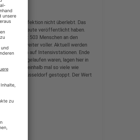
re Corona-Infektion nicht überlebt. Das
adt und RKI heute veröffentlicht haben.
es sind damit 503 Menschen an den
rn wird es weiter voller. Aktuell werden
davon liegen auf Intensivstationen. Ende
ade erst angelaufen waren, lagen hier in
lso fast zweieinhalb mal so viele wie
umindest in Düsseldorf gestoppt. Der Wert
Wert.