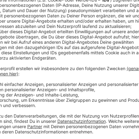
Anzeige
Hier in Düsseldorf haben sieben weitere Menschen ih
geht aus den aktuellen Corona-Zahlen hervor, die St
Seit Beginn der Pandemie im März vergangenen Jahr
Folgen ihrer Infektion gestorben. In den Krankenhäuse
91 Corona-Patientinnen und Patienten behandelt; 28 
Dezember vergangenen Jahres, als die Impfungen ger
unserer Stadt 219 Corona-Patienten in einer Klinik. A
heute. Der starke Anstieg der 7-Tage-Inzidenz ist z
liegt bei 144,6 und damit knapp über dem gestrigen 
Anzeige
Weitere Infos und Links zum Thema:
Anzeige