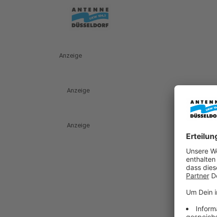
Anzeige
Anzeige
Anzeige