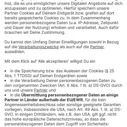
Mehr Blaulicht-Meldungen aus der Stadt
Mehr News aus Düsseldorf
In letzter Zeit gibt es immer wieder Unfälle mit der
Rheinbahn
Anzeige
Folge uns für mehr News & Updates:
Anzeige
Instagram
|
Facebook
|
WhatsApp-Kanal
Anzeige