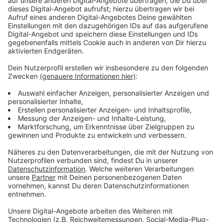
Unfallexperten sollen Hergang klären
Anzeige
Jetzt sollen Unfallexperten der
Polizei
ermitteln, wie
es zu dem Unfall kommen konnte. Unter anderem geht
es um die Frage, warum die Bahn anfuhr, obwohl sich
der Mann noch im Gefahrenbereich befand.
Anzeige
Mehr Infos und Links zum Thema:
Anzeige