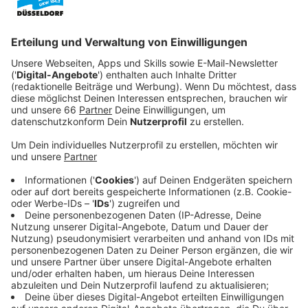
Anzeige
An diesem Wochenende hat es in Düsseldorf wieder
einen schweren Unfall mit einer Straßenbahn gegeben.
Dabei wurde ein 35-jähriger Düsseldorfer am frühen
Sonntagmorgen an der Haltestelle Wehrhahn von einer
Rheinbahn
mitgeschleift und schwer verletzt.
In der Nacht von Samstag auf Sonntag boten sich an
der Haltestelle Wehrhahn auf der Grafenberger Allee
schlimme Bilder. Gegen 3.30 Uhr fuhr eine Rheinbahn
an, obwohl sich noch ein Mann im Kupplungsbereich
der Bahn aufgehalten haben soll. Der 35-Jährige wurde
mitgeschleift und schwer verletzt. Daraufhin gingen
mehrere Notrufe ein, der Mann kam in ein Krankenhaus.
Anzeige