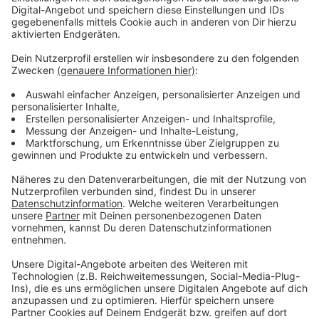
Anzeige
Für alle Schüler zu Hause müsse man aber auch einen
guten Distanzunterricht anbieten, betont Bartsch.
Deshalb müsse dringend weiter an der Digitalisierung in
den Düsseldorfer Schulen gearbeitet werden.
Anzeige
Weitere Infos
Anzeige
Düsseldorf: Schule soll weiter vor Ort stattfinden
Schulstart nach den Ferien: Das ist der Stufenplan
der NRW Landesregierung