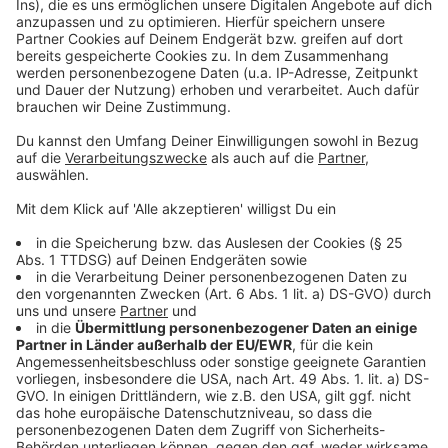
So informiert die Stadt
Einen naturnahen Garten anlegen. So klappt es:
Anzeige
Folge uns für mehr News & Updates:
Anzeige
Instagram
|
Facebook
|
WhatsApp-Kanal
Anzeige