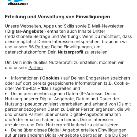
Anzeige
Schnittverbot schützt Tiere und Natur
Anzeige
Wer noch größere Gartenarbeiten vorhat, sollte sich
also beeilen – die Schonzeit steht direkt vor der Tür.
Darauf weist die Stadt jetzt noch einmal hin
.
Der
Grund: Vögel und Insekten nutzen die Pflanzen in
dieser Zeit als Nistplatz, Versteck, Nahrungsquelle
und Schlafstätte.
Anzeige
Was ist erlaubt und was nicht?