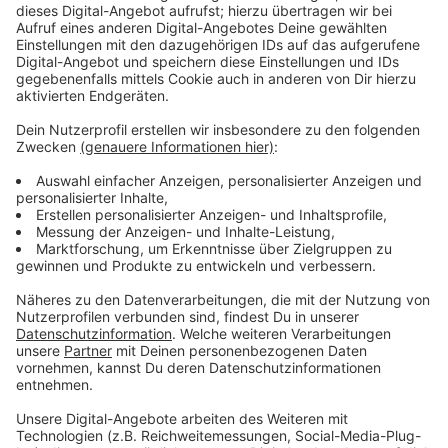
Anzeige
Kein Problem ist das bloße Zurückschneiden von neu
austreibenden Ästen. Wenn diese auf öffentliche
Gehwege oder in Einfahrten ragen, seid ihr sogar
verpflichtet, zur Heckenschere zu greifen. Wer gegen
die Schonzeit verstößt, muss mit einem Bußgeld von
bis zu 50.000 Euro rechnen. Bei Unklarheiten wendet
euch am besten an die
Naturschutzbehörde
.
Anzeige
Weitere Infos und Links zu dem Thema:
Anzeige
So haben wir letztes Jahr berichtet