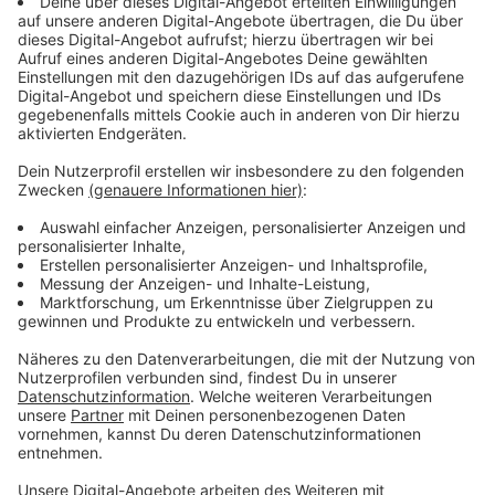
Anzeige
Naturnah heißt nicht: Einfach wachsen lassen
Anzeige
In einem naturnahem Garten sollten möglichst viele
einheimische, wilde Stauden und Gehölze stehen,
erklärt Landschaftsarchitektin Barbara Noga im
Interview mit Nina Tenhaef und Kevin Zimmer.
Außerdem sollte man im Garten Strukturen wie
Trockenmauern, Sandarien oder Dachbegrünung
schaffen. Die bieten dann der Tierwelt Nahrung,
Unterschlupf und Wohnquartiere. Das heißt aber nicht,
dass man in einem naturnahen Garten einfach alles
wachsen lassen kann, erklärt die Expertin. Auch in
einem solchen Garten gehören Jäten, Schnitte und
wässern dazu. Man spricht von einer Erhaltungspflege.