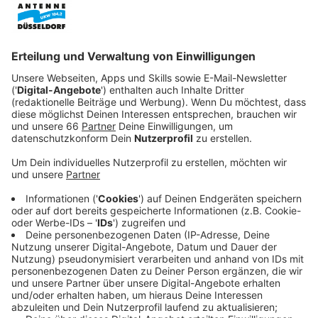
Anzeige
Wollen wir unseren Garten naturnaher anlegen, heißt es
am besten erstmal: Einen Plan machen, bevor wir den
ersten Spatenstich setzen. Dabei empfiehlt es sich
laut NABU
, eine maßstabsgerechte Skizze des
Gartens anzufertigen, wo etwa auch alle Gebäude
stehen und wo was angelegt werden soll. Dann sollte
man auch direkt festhalten, was noch alles
angeschafft werden muss. Denkt bei dem Plan auch
an Wege, Orte für euer Gartenwerkzeug und den
Gartenabfall.
Bei der Ausfall der Pflanzen solltet ihr beachten: Wo
werden die Pflanzen stehen. Fällt etwa der Schatten
von Gebäuden oder Bäumen auf sie und wie ist
generell das Klima und der Boden.