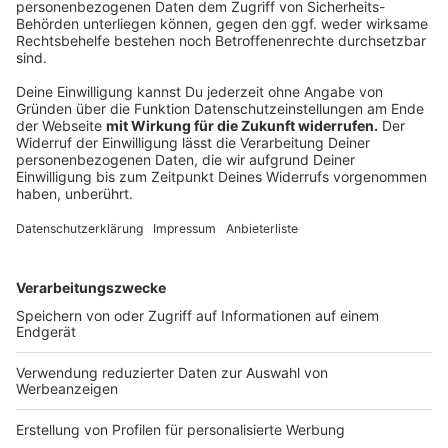
Garten geeignet, sagt Barbara Noga, da sie oft Blumen
enthalten, die nicht aus unserer Gegend kommen. Die
sehen war bunt aus und blühen lange, unsere Insekten
haben aber wenig davon, da diese Exoten oft nicht mit
unserer Insektenwelt kompatibel sind. Man sollte also
darauf achten, dass es sich um zertifiziertes Saatgut
mit einheimischen Pflanzen handelt.
Anzeige
Insektenhotels bauen
Anzeige
Man kann Insektenhotels direkt kaufen oder selbst
bauen. In beiden Fällen gilt: Achtet darauf, dass sich
die Insekten nicht verletzten können und es trocken