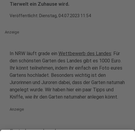
Tierwelt ein Zuhause wird.
Veröffentlicht:
Dienstag, 04.07.2023 11:54
Anzeige
In NRW läuft grade ein
Wettbewerb des Landes
: Für
den schönsten Garten des Landes gibt es 1000 Euro.
Ihr könnt teilnehmen, indem ihr einfach ein Foto eures
Gartens hochladet. Besonders wichtig ist den
Jurorinnen und Juroren dabei, dass der Garten naturnah
angelegt wurde. Wir haben hier ein paar Tipps und
Kniffe, wie ihr den Garten naturnaher anlegen könnt.
Anzeige
Erst planen, dann bauen