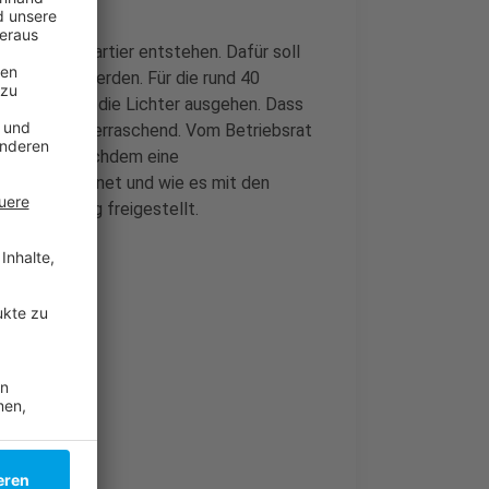
in neues Quartier entstehen. Dafür soll
bgerissen werden. Für die rund 40
nde September die Lichter ausgehen. Dass
 für viele überraschend. Vom Betriebsrat
erfahren, nachdem eine
ch einmal öffnet und wie es mit den
n seit Montag freigestellt.
icht