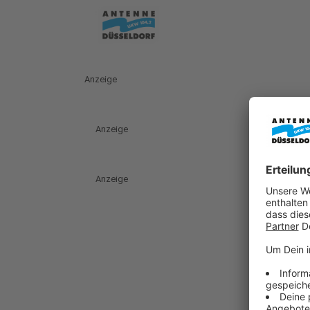
Anzeige
Anzeige
Anzeige