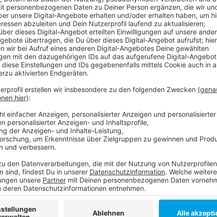
An der Werdener Straße soll in den nächsten Jahren e
das B8-Center an der Ecke teilweise oder komplett a
Mitarbeiter der Saturn-Filiale dort war klar, dass E
der Markt aber nun seit Montag geschlossen ist, kam
heißt es, man habe kurz vor dem Wochenende davon 
Verhandlungsrunde gescheitert war. Ob die Filiale no
Mitarbeitern weitergeht, ist noch offen. Sie seien nu
Weitere Infos und Links zum Thema:
Rückblick: Saturn in Düsseldorf-Flingern macht d
Cube Real Estate erwirbt Fachmarktzentrum
Infos zum Stadtteil Flingern
Shopping in Flingern
Anzeige