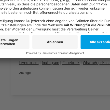
Zuletzt gab es Haftstrafen nach einer Vergewaltigun
Anzeige
Folge uns für mehr News & Updates:
Anzeige
Livestream
|
Instagram
|
Facebook
|
WhatsApp-Kana
Anzeige