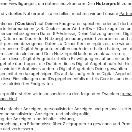
In der Nacht auf Mittwoch (24. Juni 2026) ist es in 
gewaltsamen Raubüberfall gekommen. Ein 29-jährige
Unbekannten attackiert und verletzt. Die
Polizei
hat 
uns jetzt um Mithilfe, um den flüchtigen Täter zu fas
Anzeige
Das ist passiert
Anzeige
Der mutmaßliche Täter sprach den 29-Jährigen auf 
Zigarette. Als dieser ablehnte, griff der Unbekannte
ihm ins Gesicht und flüchtete mit einem Teil der Ke
wurde leicht verletzt.
Anzeige