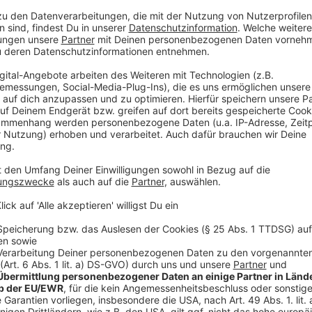
Die Polizei bittet um Mithilfe
Anzeige
Der Täter ist etwa 25 Jahre alt, rund 175 Zentimeter
Tatzeitpunkt ein schwarzes T-Shirt, eine kurze Hose 
sich unter 0211-8700 zu melden.
Anzeige
Weitere Infos und Links zum Thema
Anzeige
Die offizielle Meldung der Polizei zum Raubüberfall
In der Nähe wurden zuletzt teure Armbanduhren auf 