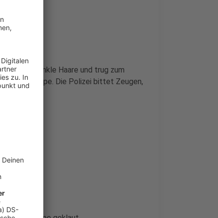
 groß, hat dunkle Haare und trug zum
und eine Kappe. Die Polizei bittet Zeugen,
der Königsallee geklaut