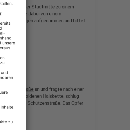
der Düsseldorfer Stadtmitte zu einem
r Mann wurde dabei von einem
die Ermittlungen aufgenommen und bittet
sen.
der
Kölner Straße
an und fragte nach einer
 nach seiner goldenen Halskette, schlug
tte in Richtung Schützenstraße. Das Opfer