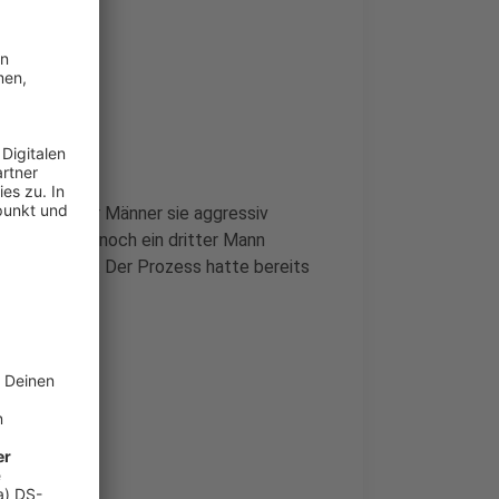
t
ll einer der Männer sie aggressiv
der Tat soll noch ein dritter Mann
werden konnte. Der Prozess hatte bereits
kräftig.