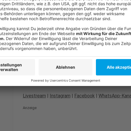
Prozess: Mann soll Frau und Baby getötet haben
Täter flüchtet nach Raub auf Taxifahrer
Düsseldorfer Aktionen gegen Gewalt an Frauen
Anzeige
Folge uns für mehr News & Updates:
Anzeige
Livestream
|
Instagram
|
Facebook
|
WhatsApp-Kana
Anzeige