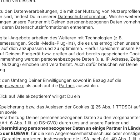
Anzeige
Zeugen wurden durch Täter eingeschüchter
Anzeige
Als Zeugen auf das Geschehen aufmerksam wurden, so
angegangen haben, offenbar um sie zu vertreiben. An 
beteiligt gewesen sein, der jedoch nicht ermittelt 
im Februar begonnen. Das Urteil ist noch nicht rechts
Anzeige
Weitere Infos und Links zum Thema:
Anzeige