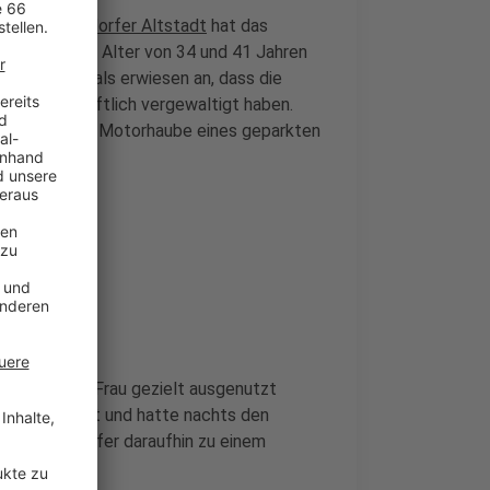
n der
Düsseldorfer Altstadt
hat das
ngeklagten im Alter von 34 und 41 Jahren
richt sah es als erwiesen an, dass die
 gemeinschaftlich vergewaltigt haben.
ahres auf der Motorhaube eines geparkten
dt
ge der jungen Frau gezielt ausgenutzt
 alkoholisiert und hatte nachts den
ührten das Opfer daraufhin zu einem
altigung.