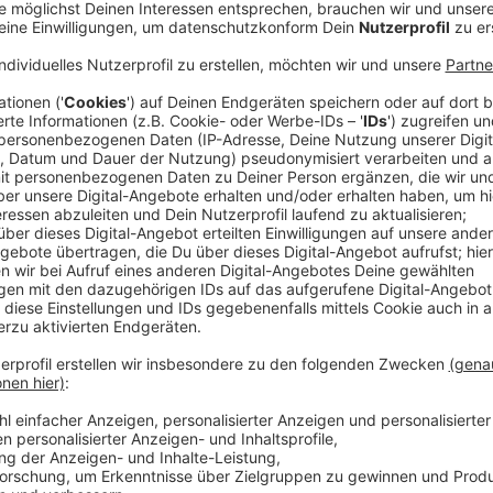
In einem Prozess um eine schwere Vergewaltigung i
Landgericht nun ein Urteil gesprochen. Die beiden A
wurden zu jeweils fünf Jahren Haft verurteilt. Das Ge
Männer im vergangenen Sommer eine 27-jährige Frau
Die Tat ereignete sich Ende Juni des vergangenen J
Autos in der Altstadt.
Anzeige
Tat ereignete sich im Sommer in der Altsta
Anzeige
Die Anklage legte dar, dass die Täter die hilflose La
hatten. Die 27-Jährige war zu diesem Zeitpunkt stark
Kontakt zu ihren Freundinnen verloren. Die Männer f
abgelegenen Ort. Dort kam es schließlich zur Vergew