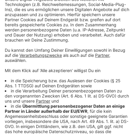
Mehr Infos und Links zum Thema:
Anzeige
Stadtradeln in Düsseldorf startet bald
Stadt zieht Klimabilanz
Weniger Stau: Rheinufertunnel wieder frei
Anzeige
Folge uns für mehr News & Updates:
Anzeige
Instagram
|
Facebook
|
WhatsApp-Kanal