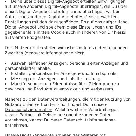
Anzeige
Sternfahrt und Demo für klimafreundliche
Mobilität
Anzeige
Für Sonntag (03.05.) ruft der ADFC zu einer
Sternfahrt
auf. Radfahrende aus ganz NRW fahren - sternförmig -
nach Düsseldorf. Am Corneliusplatz wird es eine
Kundgebung geben, mit einer anschließenden Demo-
Fahrt durch die Stadt. Das Ziel: Ein Zeichen setzen für
umweltfreundliche Mobilität.
Anzeige