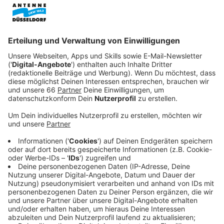
Anzeige
Verschiedene Modelle stehen zum Testen
bereit
Anzeige
Am
Rathausufer
Ecke Burgplatz gibt es verschiedene
Stände zum Thema Fahrräder. Wer zum Beispiel schon
immer ein Lastenrad testen wollte, kann das bei der
"Cargobike Roadshow" tun. Auf dem Burgplatz werden
zwölf verschiedene Lastenradmodelle zum Testen
bereit stehen. Auch für ältere Menschen oder
Menschen, die sich auf dem Fahrrad unsicher fühlen,
gibt es Angebote: Es können zum Beispiel Dreiräder
getestet werden.