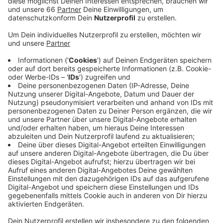
Anzeige
Daraufhin war der komplette Sicherheitsbereich des
Flughafens für Stunden geräumt worden. Der Mann
soll nun 2500 € Geldstrafe zahlen. Mit ihm war damals
ein Student aus Hamburg durch die Sicherheitstür
gegangen. Er wurde wegen seines geringen
Einkommens bereits zu einer Geldstrafe von 500 EUR
verurteilt. Beiden Männern drohen noch erhebliche
Regressforderungen des Flughafens. Von dem Alarm
waren 6500 Passagiere betroffen, die zum Großteil
ihre Flüge nicht antreten konnten.
Weitere Infos und Links zum Thema:
Hier geht es zur Flughafen-Homepage!