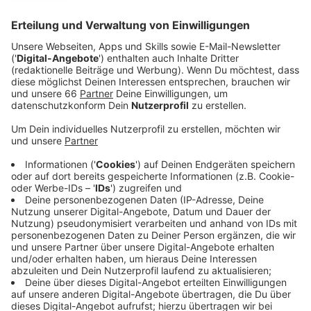
Anzeige
Den Start macht am Donnerstag das Clayton Hotel.
Dort werden Weine aus sieben verschiedenen
Nationen vorgestellt. Die Bandbreite der Events reicht
von kostenlosen Weintastings, über moderierte
Weinabende bis hin zu kulinarischen Besonderheiten,
wie einem georgischen Weinabend. Für einige Events
ist eine Voranmeldung nötig.
Anzeige
So viele Veranstaltungen wie noch nie
Anzeige