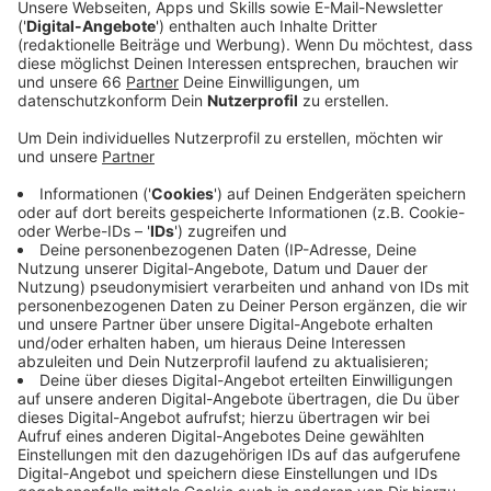
Bürgerinnen und Bürger auf einer
Infoveranstaltung über den Planungsstand
informieren.
Veröffentlicht:
Dienstag, 19.03.2024 06:48
Anzeige
Von 17 bis 20 Uhr stellen sich die Stadt und der
Investor heute den Fragen der Bürgerinnen und Bürger.
Außerdem werden sie in kurzen Vorträgen mit Bildern
und Videos ihre Vision vorstellen und über die
geplanten nächsten Schritte informieren. Damit
möchte die Stadt die Bürgerinnen und Bürger von
Anfang miteinbinden. Die Veranstaltung findet im
Bürgerhaus Reisholz statt und ist offen für Alle.
Insgesamt soll auf der Münchener Straße ein ganzes
Quartier mit einem eigenen Mobilitätskonzept