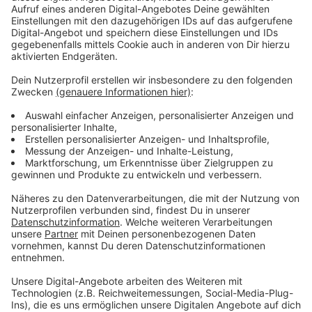
im Impfzentrum gibt es alle Impfstoffe, die aktuell
zugelassen sind. Die zweite Impfung gibt es nach vier
Wochen im Impfzentrum oder an den Pop-Up
Stationen, falls sie länger bleiben.
Anzeige
Weitere Infos und Links zum Thema:
Anzeige
Öffnungszeiten der Impfzentren
Arena in Stockum: Montag, Mittwoch, Freitag,
Samstag, Sonntag - jeweils von 8 bis 20 Uhr
Heinrich-Heine-Uni in Bilk: Montag bis Freitag - von
10 bis 19 Uhr