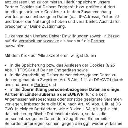
Berta-von-Suttner-Platz am Hauptbahnhof:
Montag bis Sonntag - von 10 bis 19 Uhr
Fürstenberger Straße in Hassels: Montag bis
Sonntag - von 10 bis 19 Uhr
Aufklärungsmerkblatt des RKI
Hier informiert die Stadt
Düsseldorf: Impfen ohne Termin möglich
Anzeige
Anzeige