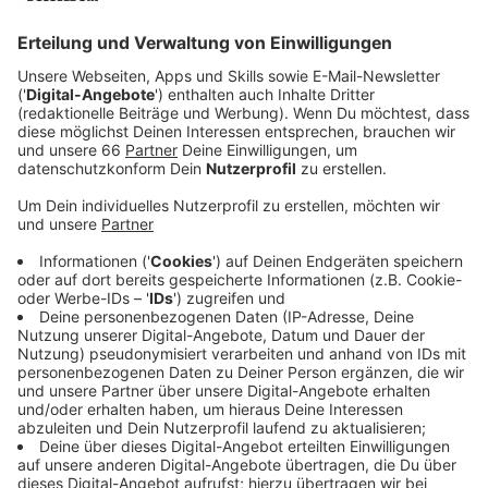
Donnerstag.
Veröffentlicht:
Dienstag, 13.07.2021 14:06
Anzeige
Dann öffnen morgen (14. Juli 2021) auch sogenannten
PopUp-Impfstationen - und zwar in Bilk, Hassels und
der Stadtmitte. Zwischen 10 und 19 Uhr kann jeder
vorbeikommen, der seinen Impfpass und den Perso
dabei hat. In der Heinrich-Heine-Uni und hinter dem
Hauptbahnhof können wir bis nächste Woche Freitag
spontan zur Impfung gehen. In Hassels bleibt die
Station bis einschließlich Dienstag. Nächste Woche
kommen noch neue Standorte in der Altstadt und in
Derendorf dazu. An den Stationen in der Stadt können
wir zwischen Biontech und Johnson & Johnson wählen;