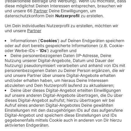
Future. Los geht es um 19 Uhr, die Tickets für das
Schauspielhaus können auf der Website des
D’haus gebucht werden.
Veröffentlicht:
Freitag, 17.09.2021 12:53
Anzeige
Über einen Livechat soll es außerdem auch
Fragemöglichkeiten für das Online-Publikum geben.
Für Fridays for Future steht fest: Am 26. September
ist Klimawahl. Deshalb soll dieser Abend heute ganz
konkret dem Klimaschutz gewidmet werden.
Anzeige
Weitere Infos und Links zum Thema