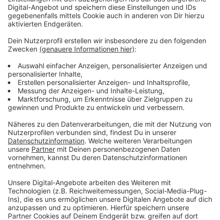
Architekturwettbewerb wird gerade vorbereitet.
Anzeige
Weitere Infos und Links zum Thema:
Anzeige
Aktuelle Diskussionsveranstaltungen zum
"Opernhaus der Zukunft"
Der Stadtrat hatte den Opern-Neubau an der
Heine-Allee im vergangenen Sommer beschlossen
Der Standort hatte sich dabei gegen den
"Wehrhahn" durchgesetzt
Ungewöhnliche politische Konstellation beim
Opern-Beschluss