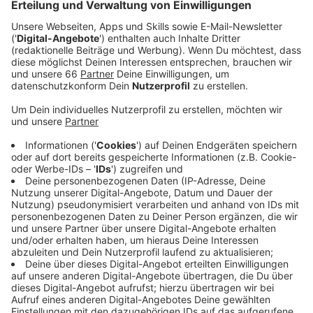
Veröffentlicht:
Montag, 29.01.2024 11:40
Anzeige
Dabei geht es um das inhaltliche Konzept der Oper.
Also, wie sie ein kultureller Treffpunkt für alle
Menschen in unserer Stadt werden kann. Das Haus soll
mehr werden als eine Spielstätte für Oper und Ballett.
Sondern ein sogenannter "Dritter Ort". Das meint einen
Raum für das Miteinander außerhalb von Beruf oder
zuhause. In mehreren Veranstaltungen wird ab heute
diskutiert, wie die Oper "von innen" gestaltet wird. Wir
sollen dabei mitreden; die Veranstaltung heute ist
allerdings schon ausgebucht. Wir können sie aber
streamen und auch anschließend online anschauen. Die
neue Oper wird wohl über 700 Millionen Euro kosten
und könnte frühestens 2032 fertig sein. Ein