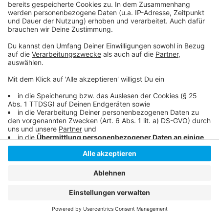
Bisherige Bürgerbeteiligung beim Düsseldorfer
Opern-Neubau
Anzeige
Anzeige
Anzeige
Anzeige