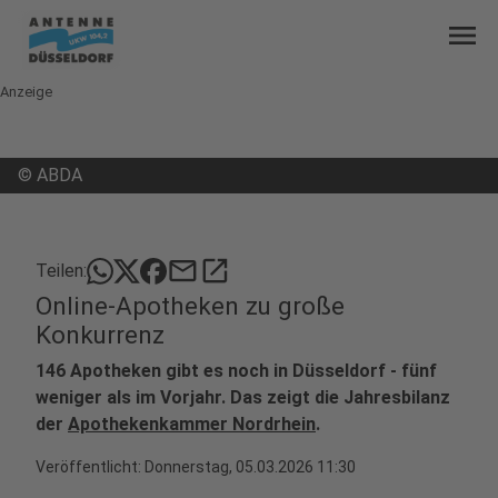
menu
Anzeige
©
ABDA
mail
open_in_new
Teilen:
Online-Apotheken zu große
Konkurrenz
146 Apotheken gibt es noch in Düsseldorf - fünf
weniger als im Vorjahr. Das zeigt die Jahresbilanz
der
Apothekenkammer Nordrhein
.
Veröffentlicht:
Donnerstag, 05.03.2026 11:30