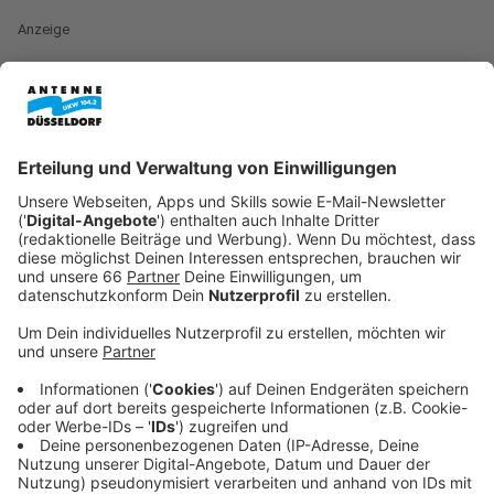
Anzeige
Das größte Problem: Onlineapotheken sind eine zu
große Konkurrenz. Sie haben demnach freiverkäufliche
Medikamente oft deutlich günstiger im Sortiment.
Anzeige
Einstieg von dm problematisch
Anzeige
Besonders problematisch sei der Einstieg der
Drogeriekette
dm
- sagt Apothekersprecher Christoph
Napp Saarbourg:
Anzeige