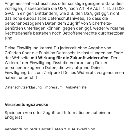
Apothekensterben gibt es schon seit einiger Zeit in
unserer Stadt
Notdienst - Pilotprojekt für bessere Versorgung in
Düsseldorf
Anzeige
Folge uns für mehr News & Updates:
Anzeige
Instagram
|
Facebook
|
WhatsApp-Kanal
Anzeige