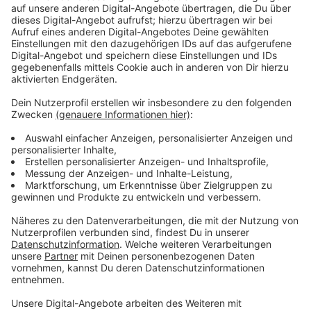
danach an einer
Taschenlampenführung
teilnehmen.
Dafür muss man sich vorher online anmelden.
Anzeige
Das Auto besser zu Hause lassen
Anzeige
Die Stadt empfiehlt, mit öffentlichen Verkehrsmitteln
anzureisen. Vor Ort gibt es nämlich nur wenige
Parkplätze.
Anzeige
Weitere Infos und Links zum Thema:
Anzeige