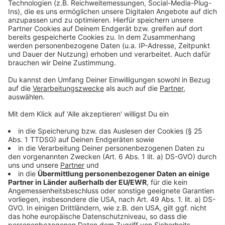
So berichtet die Stadt
So haben wir schon im Vorfeld berichtet
Halloween feiern: Die besten Tipps, Partys & Events
2025
Anzeige
Folge uns für mehr News & Updates:
Anzeige
Livestream
|
Instagram
|
Facebook
|
WhatsApp-Kanal
Anzeige