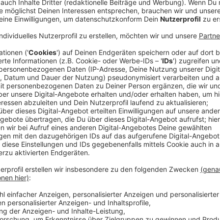
Am Samstag (18.04.2026) feiert die
NACHT DER KÜ
Nachfolger der Nacht der Museen. Rund 40 Locations
Türen, heißt es von den Veranstaltern.
Anzeige
Kunst, Musik und besondere Orte in der ga
Anzeige
Bildende Kunst, Performance, Musik, Film und Archite
erwartet uns bei der ersten Nacht der Künste. In Fl
Philara. Der Bilker Bunker lädt zu Urban Art Führungen
Düsseldorfer Marionetten-Theater sein 70-jähriges 
öffnet ihr historisches Schlösschen an der Cecilienal
Anzeige