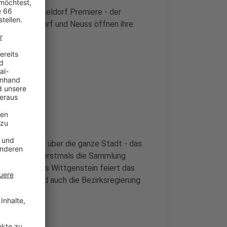
NSTE
in Düsseldorf Premiere - der
 in Düsseldorf und Neuss öffnen ihre
nzen Stadt
ktur, verteilt über die ganze Stadt - das
ingern öffnet erstmals die Sammlung
 ein. Im Palais Wittgenstein feiert das
Bestehen. Und auch die Bezirksregierung
lee.