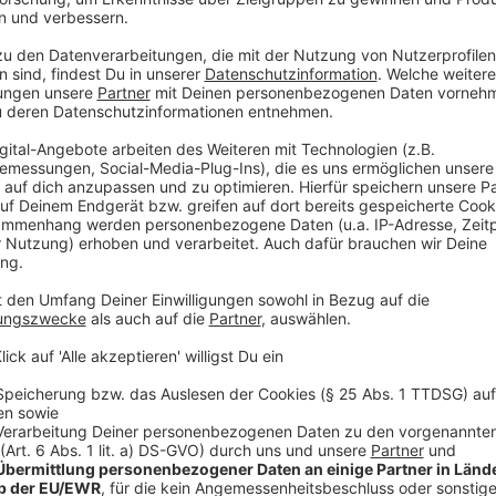
Auch Neuss ist Teil der Nacht der Künste
Anzeige
Lohnenswert ist auch ein Abstecher nach Neuss: Dor
Landesgartenschau
statt - pünktlich zum Eröffnun
von 19 bis 24 Uhr bzw. 2 Uhr am Sonntag. Ein Ticket k
und die dazugehörigen Shuttle-Busse.
Anzeige
Weitere Infos und Links zum Thema:
Anzeige
Palastblühen im Kunstpalast Palastblühen im Kunstp