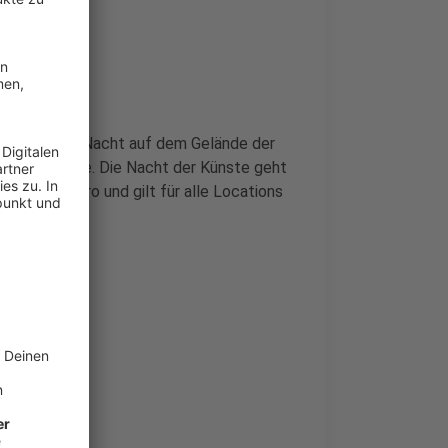
t findet die Nacht auf dem Gelände der
gswochenende. Die Nacht der Künste geht
ostet 17 Euro und gilt für alle Locations
alast