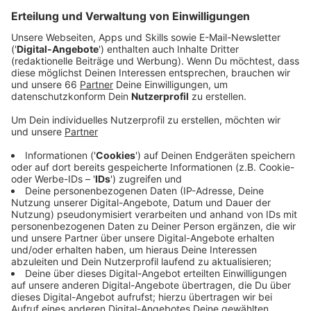
Jahr die Pacht und die Grundsteuer ganz oder
teilweise erlassen.
Veröffentlicht:
Donnerstag, 09.09.2021 05:35
Anzeige
Die Stadt will den Wiederaufbau unterstützen, wenn
Betroffene das formlos beantragen. Sie hat außerdem
für uns alle eine neue Starkregen-Gefahrenkarte online
gestellt. Hier können wir das Risiko bei solchen
Unwettern vor unserer Haustüre einschätzen. Heute
(9. September) beschäftigt sich auch die Politik noch
einmal mit dem Hochwasser. In einer Sondersitzung
wird die Stadt ihren Bericht vorlegen, wie Anwohner
zum Beispiel besser geschützt und gewarnt werden
können. Zum Beispiel mit gezielten Nachrichten direkt
auf das Handy.