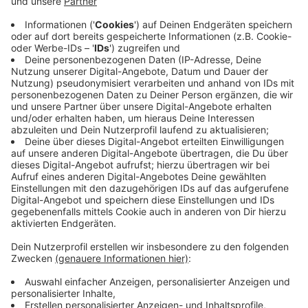
Hauptschule kehrt ab dem 19. Mai in den regulären
Schulbetrieb zurück.
Anzeige
Weitere Reaktionen
Anzeige
Christoph Schultz
, Bürgermeister der Stadt Erkrath:
"Unser herzlicher Dank gilt der Landeshauptstadt
Düsseldorf und ihrem Oberbürgermeister Dr.
Stephan Keller, der Bezirksregierung Düsseldorf,
der Rheinbahn und allen weiteren Beteiligten, die
in den vergangenen Tagen ihre Hilfe angeboten
oder tatkräftig unterstützt haben. In einer