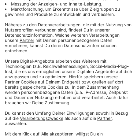
Ausnahmesituation wie dieser freut es mich sehr,
dass wir als Region zusammenstehen, um den
Schülerinnen und Schülern eine schnelle
Gewissheit über ihre Zukunft und den künftigen
Schulalltag zu geben."
Thomas Schürmann, Regierungspräsident der
Bezirksregierung Düsseldorf
:
"Ich bin dankbar, dass es durch Unterstützung
der Stadt Düsseldorf in so kurzer Zeit möglich
ist, den Präsenzunterricht für die betroffenen
Schülerinnen und Schüler aus Erkrath in
absehbarer Zeit wieder aufzunehmen. Wichtig ist
auch, dass ein gemeinsamer Standort gefunden
wurde und die vertrauten Schulgemeinschaften
in dieser Situation Stabilität bieten.
Schülerschaft, Eltern und Lehrkräfte haben