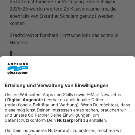
45 Unterrichtsräume zur Verfügung. Zum Schuljahr
2025/26 werden weitere 25 Klassenräume frei, die
ebenfalls von Erkrather Schülern genutzt werden
können.
Stadtdirektor Burkhard Hintzsche lobt das schnelle
Handeln:
"Wir haben in wenigen Stunden eine
unbürokratische Lösung gefunden. Ich danke
allen Beteiligten für ihr Engagement!"
Anzeige
Die Klassenräume an der Hospitalstraße stehen den
Erkrather Schülern bis Februar 2026 zur Verfügung.
Aufgrund des Großbrands müssen ein Gymnasium und
eine Realschule neu gebaut werden. Die Carl-Fuhlrott