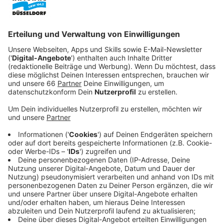
von drei Tagen. Die Taten ereigneten sich in
Unterrath, Düsseltal und Heerdt.
Veröffentlicht:
Mittwoch, 27.08.2025 05:05
Anzeige
In allen Fällen wird ein maskierter Mann, etwa 20 bis
30 Jahre alt und schlank, als Täter beschrieben. Die
Polizei prüft derzeit einen Zusammenhang zwischen
den Überfällen.
Anzeige
Die Tatorte im Überblick
Anzeige