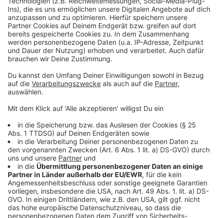
nimmt das zuständige Raubkommissariat (KK 13) der
Düsseldorfer Polizei unter der Telefonnummer 0211 -
870 0 entgegen.
Anzeige
Weitere Infos und Links zum Thema:
Anzeige
So haben wir gestern (26. August 2025) berichtet
Weitere Blaulichtmeldungen aus Düsseldorf
Die Homepage der Düsseldorfer Polizei
Anzeige