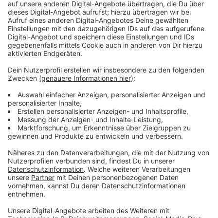
Samstagabend
(23. August 2025, 20:55 Uhr): Ein
Discounter in Unterrath
wurde ausgeraubt.
Sonntag
(24. August 2025, 21:15 Uhr): Ein
Überfall auf ein
Hotel in Düsseltal
scheiterte.
Montag
(25. August 2025, ca. 20:45- 21:00 Uhr):
Ein
Discounter in Heerdt
wurde überfallen.
Anzeige
Polizei setzt auf Hinweise aus der
Bevölkerung
Anzeige
Die Polizei bittet dringend um Hinweise, die zur
Aufklärung der Serie beitragen können. Jede
Beobachtung könnte entscheidend sein. Hinweise